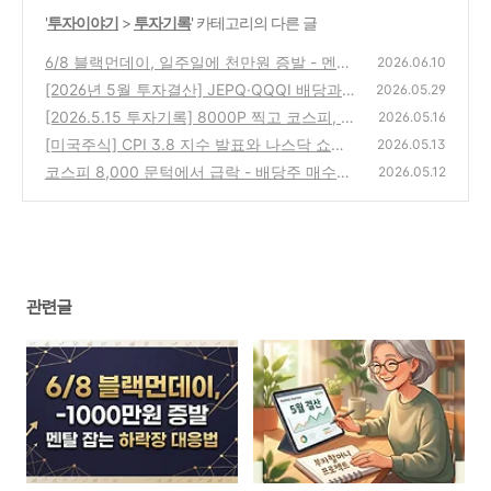
'
투자이야기
>
투자기록
' 카테고리의 다른 글
6/8 블랙먼데이, 일주일에 천만원 증발 - 멘탈
2026.06.10
잡는 하락장 대응법
[2026년 5월 투자결산] JEPQ·QQQI 배당과 F
(2)
2026.05.29
OMO가 부른 국내 우선주 매집 (현대차2우B,
[2026.5.15 투자기록] 8000P 찍고 코스피, 나
2026.05.16
삼성전자우)
스닥도 동반 폭락(미국 장기채 급등, 앤 캐리
(8)
[미국주식] CPI 3.8 지수 발표와 나스닥 쇼크
2026.05.13
청산 우려)
후 반등: 대응 '버크셔해서웨이B'
(0)
코스피 8,000 문턱에서 급락 - 배당주 매수하
(0)
2026.05.12
기 좋은 날(현대차2우b, 삼성전자우)
(1)
관련글