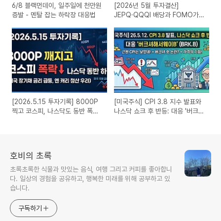
6/8 블랙먼데이, 일주일에 천만원
[2026년 5월 투자결산]
증발 - 멘탈 잡는 하락장 대응법
JEPQ·QQQI 배당과 FOMO가
부른 국내 우선주 매집 (현대차2
우B, 삼성전자우)
[2026.5.15 투자기록] 8000P
[미국주식] CPI 3.8 지수 발표와
찍고 코스피, 나스닥도 동반 폭락
나스닥 쇼크 후 반등: 대응 '버크셔
(미국 장기채 급등, 앤 캐리 청산
해서웨이B'
우려)
호비의 초록
초록초록한 식물과 맛있는 음식, 여행 그리고 커피를 좋아합니
다. 일상의 경험을 공유하고, 행복한 미래를 위해 공부하고 있
습니다.
구독하기