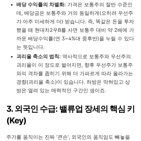
배당 수익률의 차별화:
가격은 보통주의 절반 수준인
데, 배당금은 보통주와 거의 동일하게(오히려 우선주
가 아주 미세하게 더) 받습니다. 즉, 똑같은 돈을 투자
했을 때 현대차2우B를 사면 보통주 대비 약 2배에 가
까운 배당수익률(연 3~4%대 중후반)을 누릴 수 있다
는 뜻입니다.
괴리율 축소의 법칙:
역사적으로 보통주와 우선주의
괴리율이 이 정도로 벌어지면, 향후 우선주가 보통주
와의 격차를 좁히기 위해 더 가파르게 따라 올라가는
경향(괴리율 축소)이 있습니다. 하방은 막혀있고 상
방은 열려 있는 매력적인 구간인 셈이죠.
3. 외국인 수급: 밸류업 장세의 핵심 키
(Key)
주가를 움직이는 진짜 '큰손', 외국인의 움직임도 빼놓을