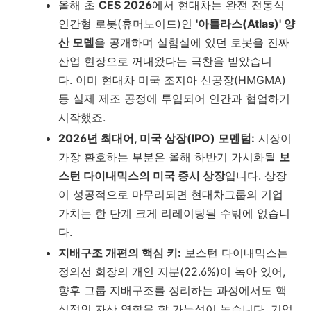
올해 초
CES 2026
에서 현대차는 완전 전동식
인간형 로봇(휴머노이드)인
'아틀라스(Atlas)' 양
산 모델
을 공개하며 실험실에 있던 로봇을 진짜
산업 현장으로 꺼내왔다는 극찬을 받았습니
다.
이미 현대차 미국 조지아 신공장(HMGMA)
등 실제 제조 공정에 투입되어 인간과 협업하기
시작했죠.
2026년 최대어, 미국 상장(IPO) 모멘텀:
시장이
가장 환호하는 부분은 올해 하반기 가시화될
보
스턴 다이내믹스의 미국 증시 상장
입니다.
상장
이 성공적으로 마무리되면 현대차그룹의 기업
가치는 한 단계 크게 리레이팅될 수밖에 없습니
다.
지배구조 개편의 핵심 키:
보스턴 다이내믹스는
정의선 회장의 개인 지분(22.6%)이 녹아 있어,
향후 그룹 지배구조를 정리하는 과정에서도 핵
심적인 자산 역할을 할 가능성이 높습니다.
기업