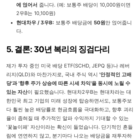
에 얹어서
줍니다. (예: 보통주 배당이 10,000원이면
2우B는 10,100원)
현대차우 / 3우B:
보통주 배당금에
50원
만 얹어줍니
다.
5. 결론: 30년 복리의 징검다리
제가 투자 중인 미국 배당 ETF(SCHD, JEPQ 등)나 레버
리지(QLD)와 마찬가지로, 국내 주식 역시
'안정적인 고배
당'과 '향후 주가 상승에 따른 시세 차익'을 동시에 노릴 수
있는 자산
이 필요했습니다. 현대차2우B는 현대차라는 대
한민국 최고 기업의 미래 성장에 탑승하면서도, 보통주보
다 훨씬 높은 배당률로 현금흐름을 극대화하고, 향후 괴리
율이 좁혀질 때 추가적인 알파 수익까지 기대할 수 있는
'꽃놀이패' 자산이라는 확신이 들었습니다. 단기적인 흔들
림에 연연하지 않고, 분기마다 나오는 배당금을 재투자하