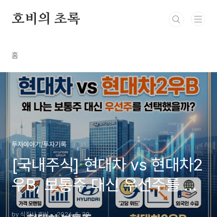
본문 바로가기
호비의 초록
홈
투자이야기/투자기록
[국내주식] 현대차 vs 현대차2
우B, 보통주 대신 우선주를 선
택한 3가지 이유
by 식집사 호비
2026. 5. 29.