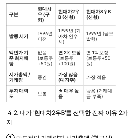
현대차
현대차2우
현대차3우B
구분
우 (구
B (신형)
(신형)
형)
1999년 (기
1996년
1999년 (공모
발행 시기
아차 인수
이전
발행)
시)
액면가 기
없음
연 2% 보장
연 1% 보장
준 최저배
(보통주
(보통주
(보통주+50
당
+50원)
+100원)
원)
시가총액 /
가장 많음
중간
가장 적음
거래량
(대장주)
투자 매력
★ 매우 높
낮음 (거래대
보통
도
음
금 부족)
4-2. 내가 '현대차2우B'를 선택한 진짜 이유 2가
지
① 압도적인 거래량과 시가총액 (환금성)