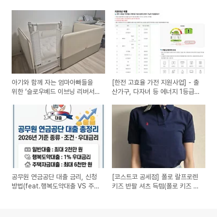
아기와 함께 자는 엄마아빠들을
[한전 고효율 가전 지원사업] - 출
위한 ‘슬로우베드 이브닝 리버서블
산가구, 다자녀 등 에너지 1등급
SS 매트리스’ 솔직후기
가전 15% 환급 받기
공무원 연금공단 대출 금리, 신청
[코스트코 공세점] 폴로 랄프로렌
방법(feat.행복도약대출 VS 주택
키즈 반팔 셔츠 득템(폴로 키즈 반
자금대출)
팔 사이즈 TIP)