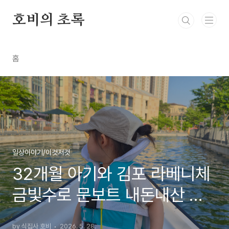
본문 바로가기
호비의 초록
홈
일상이야기/이것저것
32개월 아기와 김포 라베니체
금빛수로 문보트 내돈내산 탑
승후기
by 식집사 호비
2026. 5. 28.