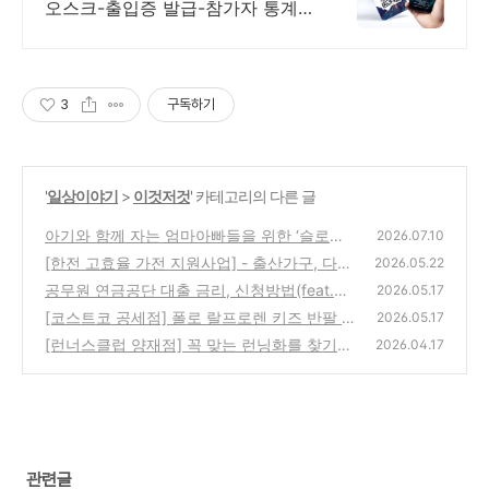
오스크-출입증 발급-참가자 통계-
데이터 관리, 모바일 및 키오스크
기술을 이용한 등록시스템으로 참
가자에게 행복한 경험 제공
3
구독하기
'
일상이야기
>
이것저것
' 카테고리의 다른 글
아기와 함께 자는 엄마아빠들을 위한 ‘슬로우
2026.07.10
베드 이브닝 리버서블 SS 매트리스’ 솔직후기
[한전 고효율 가전 지원사업] - 출산가구, 다자
2026.05.22
녀 등 에너지 1등급 가전 15% 환급 받기
(0)
공무원 연금공단 대출 금리, 신청방법(feat.행
(1)
2026.05.17
복도약대출 VS 주택자금대출)
[코스트코 공세점] 폴로 랄프로렌 키즈 반팔 셔
(0)
2026.05.17
츠 득템(폴로 키즈 반팔 사이즈 TIP)
[런너스클럽 양재점] 꼭 맞는 런닝화를 찾기
(0)
2026.04.17
(내돈내산 발분석 후기)
(1)
관련글