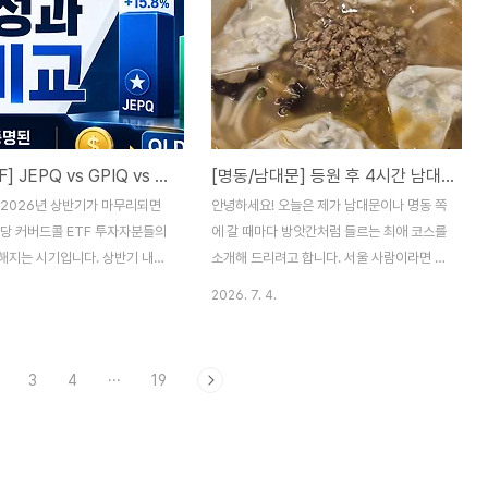
아기가 태어나기도 전부터 ‘일룸
니다. 1. 2026년 상반기 증시의 본질:
 침대 프레임’에 ‘일룸 데일리
'KOSPI = 반도체' 등식의 증명2026년 들
매트리스’를 구매해 준비했습니다.
어 국내 증시에서 가장 두드러진 현상은
수면은 쉽지않더라고요! 😭 결국
KOSPI 지수 차트와 삼성전자, SK하이닉스
아가며 아기 침대에서 성인 1명
의 차트가 사실상 데칼코마니 수준으로 움직
으로 함께 생활하게 되었죠. 3년
이고 있다는 점입니다. 지수가 올라갈 때도
[미국 ETF] JEPQ vs GPIQ vs QQQI 상반기 성과 비교: 상승장, 하락장에서 승자는?
[명동/남대문] 등원 후 4시간 남대문 코스! 아기옷 쇼핑 ➔ 명동교자 ➔ 리사르 커피
다 보니 아기가 쉬를 흘리기도 하
이들 두 종목이 강력하게 이끌었고, 반대로
에서 점프도 워낙 많이 해서 매트
밀릴 때 역시 반도체 섹터의 변동성이 지수
 2026년 상반기가 마무리되면
안녕하세요! 오늘은 제가 남대문이나 명동 쪽
해 주어야겠다고 결심했습니다.
전체를 그대로 끌어내렸습니다. 코스피 전체
배당 커버드콜 ETF 투자자분들의
에 갈 때마다 방앗간처럼 들르는 최애 코스를
시가총액에서 두 기..
해지는 시기입니다. 상반기 내내
소개해 드리려고 합니다. 서울 사람이라면 모
스닥 100 지수가 6월 들어 극심
를 수 없는 '명동교자'와 에스프레소 바의 시
2026. 7. 4.
 보이며 출렁였기 때문인데요. 특
조새 '리사르 커피 명동점'입니다.이날은 데
기반 대표 커버드콜 3총사인
이트가 아니라, 아기 등원시키고 저에게 주어
PIQ, QQQI를 보유하신 분들의 계
진 금쪽같은 4시간의 자유시간을 알차게 보
3
4
···
19
게 갈렸을 것 같습니다. 오늘은
내기 위해 친구와 남대문에서 뭉쳤습니다!🛍️
를 완전히 걷어내고, 순수 달러
[AM 10:30] 프리 코스 : 남대문시장 아기옷
준 초기 투자금 $36,500(원화 약
쇼핑신세계백화점 본점에서 친구를 만나 곧
원) 전액 배당 재투자 시나리오를
바로 남대문시장으로 이동! 눈에 불을 켜고