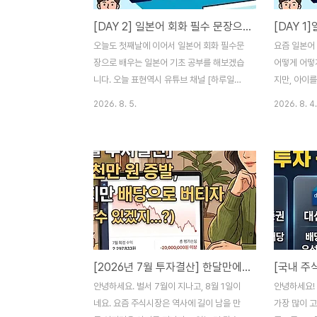
[DAY 2] 일본어 회화 필수 문장으로 배우는 단어·문법·동사 정리
오늘도 첫째날에 이어서 일본어 회화 필수문
요즘 일본어
장으로 배우는 일본어 기초 공부를 해보겠습
어떻게 어떻
니다. 오늘 표현역시 유튜브 채널 [하루일본
지만, 아이
어]의 '일본인이 자주 쓰는 존댓말 140가지'
폰으로만 하
2026. 8. 5.
2026. 8. 4.
영상을 참고하여 공부한 내용을 정리해 보았
구요. 그래
습니다. 1. 오늘의 일본어 표현한국어 발음한
들을 받아 
국어 뜻일본어 표기 (한자 + 한자 읽기)오모
제미나이나 
이다세마셍생각이 안 나요思い出せません
해보려고 합니
(おもいだせません)마요이마스고민돼요迷
요. 오늘은 
います(まよいます)사아.. 도우데스까네글
인이 자주 쓰
쎄요.. 어떨까요さあ.. どうですかね하지메
고하여 공부한
떼 키키마시따처음 들었어요初めて聞きま
오늘의 일본
した(はじめてききました)나루호도데스네
어 (히라가
[2026년 7월 투자결산] 한달만에 -2천만원 증발! 계좌는 녹았지만 배당으로 버티자(부자할머니 될 수 있겠지...?)
그렇군요なるほどですね오나까 스이데 나
이이마스까?
이데스까배 안 고프세요?お腹空いてない
んごでなん
안녕하세요. 벌서 7월이 지나고, 8월 1일이
안녕하세요!
ですか(おなかすいてないですか)혼끼데
と言います
네요. 요즘 주식시장은 역사에 길이 남을 만
가장 많이 