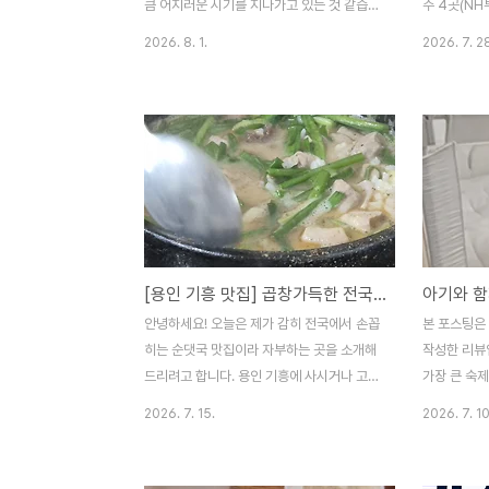
스까진심이에요?本気ですか(ほんきです
물어봐도 
큼 어지러운 시기를 지나가고 있는 것 같습니
주 4곳(NH
か)난떼 이이마시타까뭐라고 하셨어요?何と
か？(お聞き
다. 7월의 투자기록 정리 겸 결산을 시작하겠
양증권)의 영
2026. 8. 1.
2026. 7. 2
言い..
습니다. 1. 7월 투자 결산 요약 : 총 확정 수익
최근 주가를
2,297,833원배당수익: 총 1,910,429원
심만 깔끔하
(달러 배당 약 849,427원 + 현금 배당
교에 앞서 
1,061,002원)국내주식 매매차익:
가려고 합니다
387,404원 (종목 교체 및 자산 재배치)해외
세: 반도체
주식 매매차익:0원 (종목 단순화)💰 총 확정
시황고배당 
수익: 2,297,833원총 자산변동: 전월 대비
리 증시와 
약 2,000만원 이상 감소(ISA, 해외직투, 토
가지 핵심 
스계좌 등...) / 남편 계좌는 미포함ㅠ 1-1. 배
니다.1. 
[용인 기흥 맛집] 곱창가득한 전국구 1티어 내장 순대국밥 맛집 '원평시골장터순대국' (feat. 아기입맛저격)
당수익 : 1,910,429원이번달 달러로 들어온
과 과창판 수
배당수익은 약 85만 원 정도입니다. 토스계..
요일, 중국
안녕하세요! 오늘은 제가 감히 전국에서 손꼽
본 포스팅은
(CXMT)
히는 순댓국 맛집이라 자부하는 곳을 소개해
작성한 리뷰
400%..
드리려고 합니다. 용인 기흥에 사시거나 고매
가장 큰 숙제
동 이케아, 롯데아울렛, 코스트코 공세점을
하지만 마음
2026. 7. 15.
2026. 7. 10
자주 찾으시는 로컬 분들이라면 모를 수 없는
침대 옆에 
찐 맛집, 바로 '원평시골장터순대국밥'입니
토퍼를 깔고
다. 이곳은 일반적인 머릿고기 위주의 순대국
곤 합니다. 