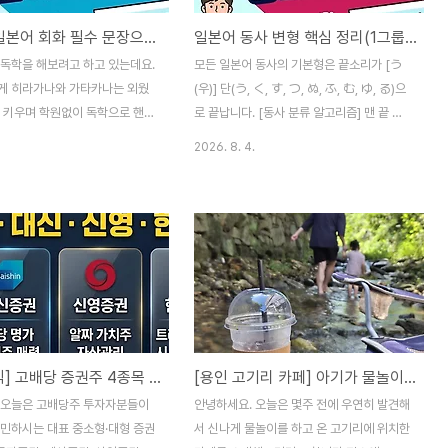
[DAY 1]일본어 회화 필수 문장으로 배우는 단어·문법·동사 정리
일본어 동사 변형 핵심 정리(1그룹, 2그룹, 3그룹)
 독학을 해보려고 하고 있는데요.
모든 일본어 동사의 기본형은 끝소리가 [う
게 히라가나와 가타카나는 외웠
(우)] 단(う, く, す, つ, ぬ, ふ, む, ゆ, る)으
를 키우며 학원없이 독학으로 핸드
로 끝납니다. [동사 분류 알고리즘] 맨 끝 글
려다보니 느는 것 같지가 않더라
자가 'る(루)'인가요? / \ [아니다] [맞다] / \
2026. 8. 4.
서 유투브로 틀어놓는 회화 동영상
★ 1그룹 'る' 바로 앞 글자 소리가 [이]나
적어보며 주요단어 및 문법도 같이
[에] 소리인가요? / \ [아니다] [맞다] / \ ★ 1
챗지피티를 통해 공부하며 정리
그룹 ★ 2그룹 ..
다. 오늘이 첫 날이 될 것 같아
유튜브 채널 [하루일본어]의 '일본
는 존댓말 140가지' 영상을 참
 내용을 정리해 보았습니다. 1.
어 표현한글 발음한국어 뜻일본
나/가타카나 + 한자)니혼고데난떼
[국내 주식] 고배당 증권주 4종목 비교 분석: NH투자증권 vs 대신증권 vs 신영증권 vs 한양증권
[용인 고기리 카페] 아기가 물놀이 하기 딱 좋은 '괜찮아 고기리야' (계곡+수영장+미꾸라지잡기)
일본어로 뭐라고 하나요?にほ
ていいですか？(日本語で何
 오늘은 고배당주 투자자분들이
안녕하세요. 오늘은 몇주 전에 우연히 발견해
か？)오키키시떼모이이데스까?
고민하시는 대표 중소형·대형 증권
서 신나게 물놀이를 하고 온 고기리에 위치한