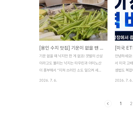
과는 완전히 궤를 달리하는 독보적인 매력을
을 꿈꾸며 
가진 곳이랍니다. 1. 원평시골장터순대국밥
쿠시노 저상형
위치 & 영업정보 영업 화요일 ~ 일요일
라이트 펌 
10:30 ~ 20:00 (브레이크 타임: 15:30 ~
하지만 분리
17:00 / 정기 휴무: 월)주소 경기도 용인시
남편과 번갈
기흥구 고매동 546-14(공세로 10)전화
+ 아기 조합
[용인 수지 맛집] 기운이 없을 땐 소도 때려 잡는다는 연포탕으로 몸보신 '낙지장날'
031-285-1247 주차 가능, 재료가 조기에
정도 사용하
소진될 경우 영업을 마감할 수 있음. 2. 원평
고, 침대 위
기운 없을 때 낙지만 한 게 없죠! 갯벌의 산삼
안녕하세요!
시골장터 메뉴 - 순대국밥에는 고기..
리스를 교체
이라고도 불리는 낙지는 타우린과 아미노산
서 미국 고
조금 더 탄..
이 풍부해서 "지쳐 쓰러진 소도 일으켜 세운
셈법도 복잡
다"는 말이 정말 딱 어울리는 보양식입니다.
불을 뿜던 나
2026. 7. 6.
2026. 7. 6.
오늘은 저희 가족이 자주 가는 낙지전문점인
한 변동성을
'낙지장날'을 소개시켜드릴 까합니다. 매콤하
히 나스닥 
고 불향 가득한 낙지볶음도 정말 맛있지만,
JEPQ, G
1
2
요즘처럼 기력이 떨어지거나 뜨끈하게 몸보
좌 희비도 크
신하고 싶을 때는 단연 연포탕이 최고의 선택
환율 노이즈
같아요! 1. 낙지장날 주소 & 영업정보주소: 경
(USD) 기
기도 용인시 수지구 동천동 201-1전화번호:
5,000만 