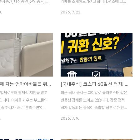
될까요?おききしてもいいです
투자증권, 대신증권, 신영증권, 한
카페를 소개해드리려고 합니다.평소에 고기
し..
업실적, 배당금 추정치, 그리고
리 쪽으로 주말이면 브런치를 먹으러 나가는
8.
2026. 7. 22.
 누르고 있는 리스크 요인까지 핵
데요. 이날은 너무 더워서 차를 타서는 단골
게 정리해 드리겠습니다. 우선 비
카페에 갈까 하다가 그냥 '고기리 물놀이 카
요즘 증시 시황을 한번 정리해보고
페'라고 검색하니 계곡이 있는 카페가 나오는
. 1. 시황분석 - 롤러코스터 장
거에요? 그래서 제대로 찾아보진 않고 일단
·빅테크의 엎치락뒤치락과 원자재
가보자~ 해서 갔는데...웬걸 너무 좋았답니
증권주를 살펴보기 전에, 먼저 우
다! 1. 괜찮아 고기리야 위치 & 영업정보위치
글로벌 금융시장을 흔들고 있는 4
동천로 591-9영업 매일 10:30 - 20:00전
시황 포인트를 짚어볼 필요가 있습
화 0507-1430-9293주차 가능, 어린이
🇳 창신메모리(CXMT) 상장 폭등
이용료 5,000원 오픈은 10시30분 정도인
아기와 함께 자는 엄마아빠들을 위한 ‘슬로우베드 이브닝 리버서블 SS 매트리스’ 솔직후기
[국내주식] 코스피 60일선 터치! 삼전·하닉으로 보는 향후 대응 전략
급 쇼크바로 어제 7월 27일 월
데 저희는 11시쯤 도착했습니다. 그런데.... 아
 최대 D램 제조사인 창신메모리
무것도 준비해가지 않은 저희 가족과 달리 이
 업체로부터 경제적 지원을 받고
최근 국내 증시는 그야말로 롤러코스터 같은
가 상하이 과창판에 상장하자마자
미 많은 분들이 계셨고, 다들 물놀이 준비..
입니다. 아이를 키우는 부모들의
변동성 장세를 보이고 있습니다. 장중 정적
 중 하나가 바로 '분리수면'이죠?
VI가 발동되는 종목이 속출할 정도로 개인이
처럼 쉽게 되지 않아 결국 안방
느끼는 공포심은 극에 달한 상황입니다. 하지
.
2026. 7. 9.
패밀리 침대를 붙이거나, 바닥에
만 시장이 이성을 잃고 투매를 던질 때, 기술
 아기와 함께 자는 생활을 선택하
적으로 가장 중요한 변곡점이 찾아왔습니다.
저희 부부 역시 완벽한 분리수면
바로 코스피 지수의 60일 이동평균선 터치입