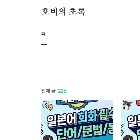
본문 바로가기
호비의 초록
홈
전체 글
226