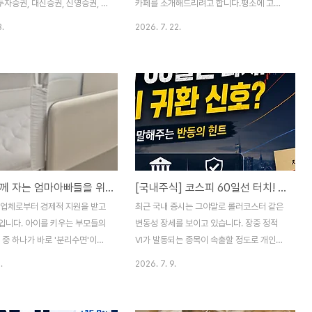
될까요?おききしてもいいです
투자증권, 대신증권, 신영증권, 한
카페를 소개해드리려고 합니다.평소에 고기
し..
업실적, 배당금 추정치, 그리고
리 쪽으로 주말이면 브런치를 먹으러 나가는
8.
2026. 7. 22.
 누르고 있는 리스크 요인까지 핵
데요. 이날은 너무 더워서 차를 타서는 단골
게 정리해 드리겠습니다. 우선 비
카페에 갈까 하다가 그냥 '고기리 물놀이 카
요즘 증시 시황을 한번 정리해보고
페'라고 검색하니 계곡이 있는 카페가 나오는
. 1. 시황분석 - 롤러코스터 장
거에요? 그래서 제대로 찾아보진 않고 일단
·빅테크의 엎치락뒤치락과 원자재
가보자~ 해서 갔는데...웬걸 너무 좋았답니
증권주를 살펴보기 전에, 먼저 우
다! 1. 괜찮아 고기리야 위치 & 영업정보위치
글로벌 금융시장을 흔들고 있는 4
동천로 591-9영업 매일 10:30 - 20:00전
시황 포인트를 짚어볼 필요가 있습
화 0507-1430-9293주차 가능, 어린이
🇳 창신메모리(CXMT) 상장 폭등
이용료 5,000원 오픈은 10시30분 정도인
아기와 함께 자는 엄마아빠들을 위한 ‘슬로우베드 이브닝 리버서블 SS 매트리스’ 솔직후기
[국내주식] 코스피 60일선 터치! 삼전·하닉으로 보는 향후 대응 전략
급 쇼크바로 어제 7월 27일 월
데 저희는 11시쯤 도착했습니다. 그런데.... 아
 최대 D램 제조사인 창신메모리
무것도 준비해가지 않은 저희 가족과 달리 이
 업체로부터 경제적 지원을 받고
최근 국내 증시는 그야말로 롤러코스터 같은
가 상하이 과창판에 상장하자마자
미 많은 분들이 계셨고, 다들 물놀이 준비..
입니다. 아이를 키우는 부모들의
변동성 장세를 보이고 있습니다. 장중 정적
 중 하나가 바로 '분리수면'이죠?
VI가 발동되는 종목이 속출할 정도로 개인이
처럼 쉽게 되지 않아 결국 안방
느끼는 공포심은 극에 달한 상황입니다. 하지
.
2026. 7. 9.
패밀리 침대를 붙이거나, 바닥에
만 시장이 이성을 잃고 투매를 던질 때, 기술
 아기와 함께 자는 생활을 선택하
적으로 가장 중요한 변곡점이 찾아왔습니다.
저희 부부 역시 완벽한 분리수면
바로 코스피 지수의 60일 이동평균선 터치입