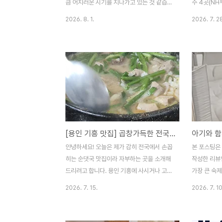
스까진심이에요?本気ですか(ほんきです
물어봐도 
큼 어지러운 시기를 지나가고 있는 것 같습니
주 4곳(NH
か)난떼 이이마시타까뭐라고 하셨어요?何と
か？(お聞き
다. 7월의 투자기록 정리 겸 결산을 시작하겠
양증권)의 영
2026. 8. 1.
2026. 7. 2
言い..
습니다. 1. 7월 투자 결산 요약 : 총 확정 수익
최근 주가를
2,297,833원배당수익: 총 1,910,429원
심만 깔끔하
(달러 배당 약 849,427원 + 현금 배당
교에 앞서 
1,061,002원)국내주식 매매차익:
가려고 합니다
387,404원 (종목 교체 및 자산 재배치)해외
세: 반도체
주식 매매차익:0원 (종목 단순화)💰 총 확정
시황고배당 
수익: 2,297,833원총 자산변동: 전월 대비
리 증시와 
약 2,000만원 이상 감소(ISA, 해외직투, 토
가지 핵심 
스계좌 등...) / 남편 계좌는 미포함ㅠ 1-1. 배
니다.1. 
[용인 기흥 맛집] 곱창가득한 전국구 1티어 내장 순대국밥 맛집 '원평시골장터순대국' (feat. 아기입맛저격)
당수익 : 1,910,429원이번달 달러로 들어온
과 과창판 수
배당수익은 약 85만 원 정도입니다. 토스계..
요일, 중국
안녕하세요! 오늘은 제가 감히 전국에서 손꼽
본 포스팅은
(CXMT)
히는 순댓국 맛집이라 자부하는 곳을 소개해
작성한 리뷰
400%..
드리려고 합니다. 용인 기흥에 사시거나 고매
가장 큰 숙제
동 이케아, 롯데아울렛, 코스트코 공세점을
하지만 마음
2026. 7. 15.
2026. 7. 10
자주 찾으시는 로컬 분들이라면 모를 수 없는
침대 옆에 
찐 맛집, 바로 '원평시골장터순대국밥'입니
토퍼를 깔고
다. 이곳은 일반적인 머릿고기 위주의 순대국
곤 합니다. 