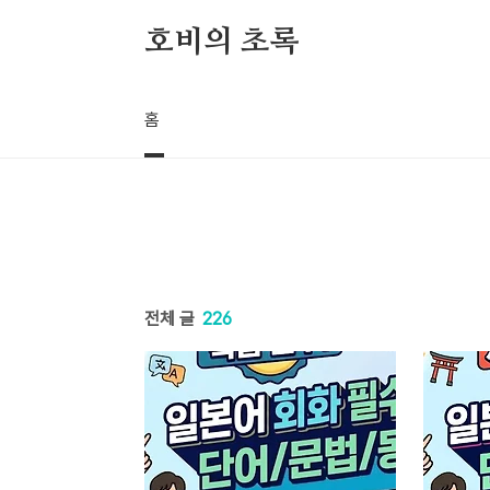
본문 바로가기
호비의 초록
홈
전체 글
226