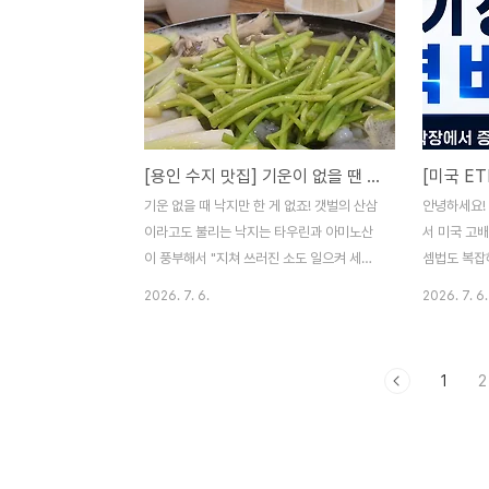
과는 완전히 궤를 달리하는 독보적인 매력을
을 꿈꾸며 
가진 곳이랍니다. 1. 원평시골장터순대국밥
쿠시노 저상형
위치 & 영업정보 영업 화요일 ~ 일요일
라이트 펌 
10:30 ~ 20:00 (브레이크 타임: 15:30 ~
하지만 분리
17:00 / 정기 휴무: 월)주소 경기도 용인시
남편과 번갈
기흥구 고매동 546-14(공세로 10)전화
+ 아기 조합
[용인 수지 맛집] 기운이 없을 땐 소도 때려 잡는다는 연포탕으로 몸보신 '낙지장날'
031-285-1247 주차 가능, 재료가 조기에
정도 사용하
소진될 경우 영업을 마감할 수 있음. 2. 원평
고, 침대 위
기운 없을 때 낙지만 한 게 없죠! 갯벌의 산삼
안녕하세요!
시골장터 메뉴 - 순대국밥에는 고기..
리스를 교체
이라고도 불리는 낙지는 타우린과 아미노산
서 미국 고
조금 더 탄..
이 풍부해서 "지쳐 쓰러진 소도 일으켜 세운
셈법도 복잡
다"는 말이 정말 딱 어울리는 보양식입니다.
불을 뿜던 나
2026. 7. 6.
2026. 7. 6.
오늘은 저희 가족이 자주 가는 낙지전문점인
한 변동성을
'낙지장날'을 소개시켜드릴 까합니다. 매콤하
히 나스닥 
고 불향 가득한 낙지볶음도 정말 맛있지만,
JEPQ, G
1
2
요즘처럼 기력이 떨어지거나 뜨끈하게 몸보
좌 희비도 크
신하고 싶을 때는 단연 연포탕이 최고의 선택
환율 노이즈
같아요! 1. 낙지장날 주소 & 영업정보주소: 경
(USD) 기
기도 용인시 수지구 동천동 201-1전화번호:
5,000만 