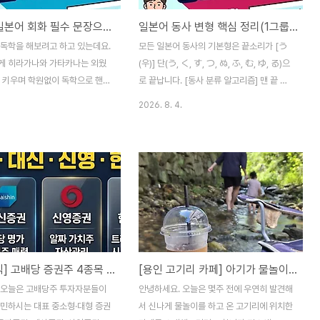
[DAY 1]일본어 회화 필수 문장으로 배우는 단어·문법·동사 정리
일본어 동사 변형 핵심 정리(1그룹, 2그룹, 3그룹)
 독학을 해보려고 하고 있는데요.
모든 일본어 동사의 기본형은 끝소리가 [う
게 히라가나와 가타카나는 외웠
(우)] 단(う, く, す, つ, ぬ, ふ, む, ゆ, る)으
를 키우며 학원없이 독학으로 핸드
로 끝납니다. [동사 분류 알고리즘] 맨 끝 글
려다보니 느는 것 같지가 않더라
자가 'る(루)'인가요? / \ [아니다] [맞다] / \
2026. 8. 4.
서 유투브로 틀어놓는 회화 동영상
★ 1그룹 'る' 바로 앞 글자 소리가 [이]나
적어보며 주요단어 및 문법도 같이
[에] 소리인가요? / \ [아니다] [맞다] / \ ★ 1
챗지피티를 통해 공부하며 정리
그룹 ★ 2그룹 ..
다. 오늘이 첫 날이 될 것 같아
유튜브 채널 [하루일본어]의 '일본
는 존댓말 140가지' 영상을 참
 내용을 정리해 보았습니다. 1.
어 표현한글 발음한국어 뜻일본
나/가타카나 + 한자)니혼고데난떼
[국내 주식] 고배당 증권주 4종목 비교 분석: NH투자증권 vs 대신증권 vs 신영증권 vs 한양증권
[용인 고기리 카페] 아기가 물놀이 하기 딱 좋은 '괜찮아 고기리야' (계곡+수영장+미꾸라지잡기)
일본어로 뭐라고 하나요?にほ
ていいですか？(日本語で何
 오늘은 고배당주 투자자분들이
안녕하세요. 오늘은 몇주 전에 우연히 발견해
か？)오키키시떼모이이데스까?
고민하시는 대표 중소형·대형 증권
서 신나게 물놀이를 하고 온 고기리에 위치한