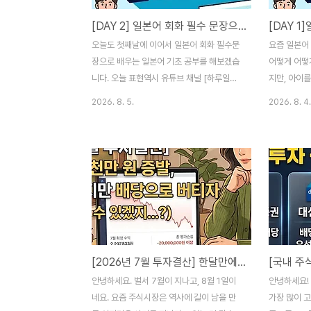
[DAY 2] 일본어 회화 필수 문장으로 배우는 단어·문법·동사 정리
오늘도 첫째날에 이어서 일본어 회화 필수문
요즘 일본어
장으로 배우는 일본어 기초 공부를 해보겠습
어떻게 어떻
니다. 오늘 표현역시 유튜브 채널 [하루일본
지만, 아이
어]의 '일본인이 자주 쓰는 존댓말 140가지'
폰으로만 하
2026. 8. 5.
2026. 8. 4.
영상을 참고하여 공부한 내용을 정리해 보았
구요. 그래
습니다. 1. 오늘의 일본어 표현한국어 발음한
들을 받아 
국어 뜻일본어 표기 (한자 + 한자 읽기)오모
제미나이나 
이다세마셍생각이 안 나요思い出せません
해보려고 합니
(おもいだせません)마요이마스고민돼요迷
요. 오늘은 
います(まよいます)사아.. 도우데스까네글
인이 자주 쓰
쎄요.. 어떨까요さあ.. どうですかね하지메
고하여 공부한
떼 키키마시따처음 들었어요初めて聞きま
오늘의 일본
した(はじめてききました)나루호도데스네
어 (히라가
[2026년 7월 투자결산] 한달만에 -2천만원 증발! 계좌는 녹았지만 배당으로 버티자(부자할머니 될 수 있겠지...?)
그렇군요なるほどですね오나까 스이데 나
이이마스까?
이데스까배 안 고프세요?お腹空いてない
んごでなん
안녕하세요. 벌서 7월이 지나고, 8월 1일이
안녕하세요!
ですか(おなかすいてないですか)혼끼데
と言います
네요. 요즘 주식시장은 역사에 길이 남을 만
가장 많이 