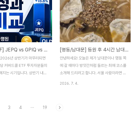
아기가 태어나기도 전부터 ‘일룸
니다. 1. 2026년 상반기 증시의 본질:
 침대 프레임’에 ‘일룸 데일리
'KOSPI = 반도체' 등식의 증명2026년 들
매트리스’를 구매해 준비했습니다.
어 국내 증시에서 가장 두드러진 현상은
수면은 쉽지않더라고요! 😭 결국
KOSPI 지수 차트와 삼성전자, SK하이닉스
아가며 아기 침대에서 성인 1명
의 차트가 사실상 데칼코마니 수준으로 움직
으로 함께 생활하게 되었죠. 3년
이고 있다는 점입니다. 지수가 올라갈 때도
[미국 ETF] JEPQ vs GPIQ vs QQQI 상반기 성과 비교: 상승장, 하락장에서 승자는?
[명동/남대문] 등원 후 4시간 남대문 코스! 아기옷 쇼핑 ➔ 명동교자 ➔ 리사르 커피
다 보니 아기가 쉬를 흘리기도 하
이들 두 종목이 강력하게 이끌었고, 반대로
에서 점프도 워낙 많이 해서 매트
밀릴 때 역시 반도체 섹터의 변동성이 지수
 2026년 상반기가 마무리되면
안녕하세요! 오늘은 제가 남대문이나 명동 쪽
해 주어야겠다고 결심했습니다.
전체를 그대로 끌어내렸습니다. 코스피 전체
배당 커버드콜 ETF 투자자분들의
에 갈 때마다 방앗간처럼 들르는 최애 코스를
시가총액에서 두 기..
해지는 시기입니다. 상반기 내내
소개해 드리려고 합니다. 서울 사람이라면 모
스닥 100 지수가 6월 들어 극심
를 수 없는 '명동교자'와 에스프레소 바의 시
2026. 7. 4.
 보이며 출렁였기 때문인데요. 특
조새 '리사르 커피 명동점'입니다.이날은 데
기반 대표 커버드콜 3총사인
이트가 아니라, 아기 등원시키고 저에게 주어
PIQ, QQQI를 보유하신 분들의 계
진 금쪽같은 4시간의 자유시간을 알차게 보
3
4
···
19
게 갈렸을 것 같습니다. 오늘은
내기 위해 친구와 남대문에서 뭉쳤습니다!🛍️
를 완전히 걷어내고, 순수 달러
[AM 10:30] 프리 코스 : 남대문시장 아기옷
준 초기 투자금 $36,500(원화 약
쇼핑신세계백화점 본점에서 친구를 만나 곧
원) 전액 배당 재투자 시나리오를
바로 남대문시장으로 이동! 눈에 불을 켜고